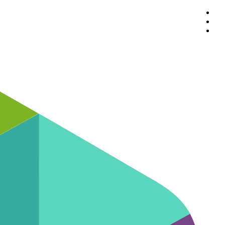
پرش
به
محتوا