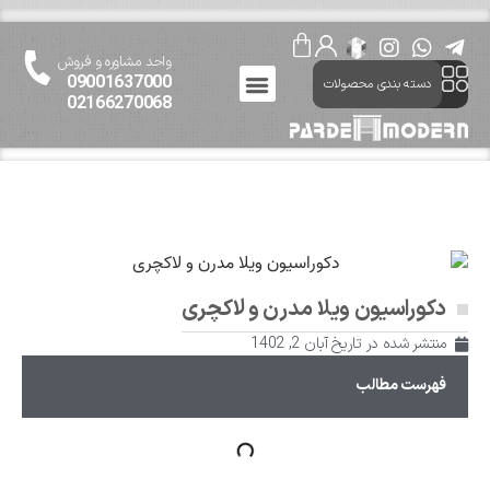
واحد مشاوره و فروش
09001637000
دسته بندی محصولات
02166270068
ارتباط باما
پرده مدرن
درباره پرده مدرن
دکوراسیون ویلا مدرن و لاکچری
منتشر شده در تاریخ
آبان 2, 1402
فهرست مطالب