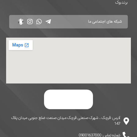
برندبوک
آدرس: قرچک ، شهرک صنعتی قرچک میدان صنعت ضلع جنوبی میدان پلاک
147
شماره تماس: 09001637000