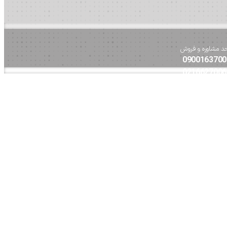
د مشاوره و فروش
0900163700
0216627006