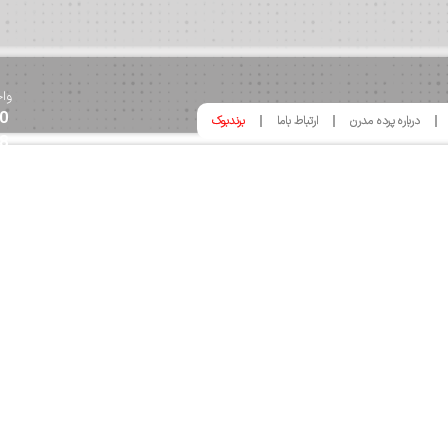
واح
0
درباره پرده مدرن
ارتباط باما
برندبوک
8