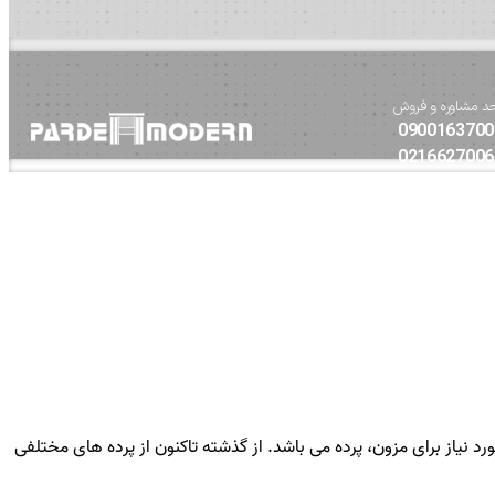
د مشاوره و فروش
0900163700
0216627006
ورد نیاز برای مزون، پرده می باشد. از گذشته تاکنون از پرده های مختلفی