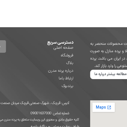
دسترسی سریع
یدات محصولات منحصر به
صفحه اصلی
ا و پرده منازل به صورت
فروشگاه
ر ایران می باشد، پرده
بلاگ
ی را وارد بازار کند.
درباره پرده مدرن
مطالعه بیشتر درباره ما
ارتباط باما
برندبوک
آدرس: قرچک ، شهرک صنعتی قرچک میدان صنعت ضلع 
شماره تماس: 09001637000
کلیه حقوق مادی و معنوی این وبسایت متعلق به پرده مدرن می
طراحی سایت
و
سئو
:
وب نگاران پارسه