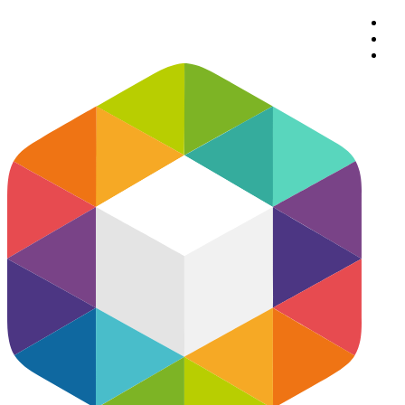
پرش
به
محتوا