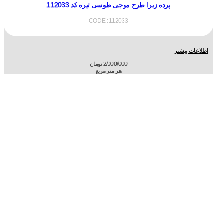
پرده زبرا طرح موجی طوسی تیره کد 112033
CODE : 112033
اطلاعات بیشتر
2/000/000
تومان
هر متر مربع