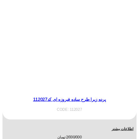
پرده زبرا طرح ساده فیروزه ای کد112027
CODE : 112027
اطلاعات بیشتر
2/000/000
تومان