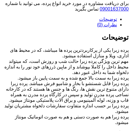
شنی
برای دریافت مشاوره در مورد خرید انواع پرده، می توانید با شماره
کرم
09001637000
تماس بگیرید
کد
112065
توضیحات
عدد
نظرات (0)
توضیحات
پرده زبرا یکی از پرکاربردترین پرده ها میباشد، که در محیط های
اداری، ویلا و منازل استفاده میشود.
مهم ترین ویژگی پرده زبرا حالت شب و روزش است، که میتواند
محیط داخل را کاملا بپوشاند و از مابِین دَرزهای خود نور را به اندازه
دلخواه شما به داخل عبور دهد.
پرده زبرا به سمت بالا جمع شده و به سمت پایین باز میشود.
پرده زبرا قابل شستشو با بخار و شامپو فرش میباشد. پرده زبرا
دارای متنوع ترین نقش ها، رنگ ها و جنس ها هستند که در کارخانه
نساجی پرده مدرن تولید و سپس در کارگاه پرده مدرن به همراه
قاب و وزنه، لوله آلمینیومی و یراق آلات پلاستیکی مونتاژ میشود.
پرده زبرا بر حسب اندازه متفاوت سفارشات دلخواه مشتریان تولید
میشود.
پرده زبرا هم به صورت دستی و هم به صورت اتوماتیک مونتاژ
میشود.