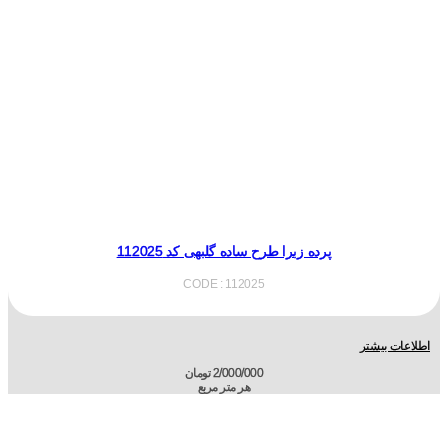
پرده زبرا طرح ساده گلبهی کد 112025
CODE : 112025
اطلاعات بیشتر
2/000/000
تومان
هر متر مربع