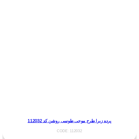
پرده زبرا طرح موجی طوسی روشن کد 112032
CODE : 112032