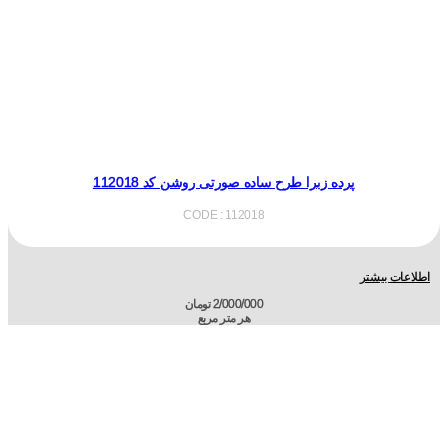
پرده زبرا طرح ساده صورتی روشن کد 112018
CODE : 112018
اطلاعات بیشتر
2/000/000
تومان
هر متر مربع