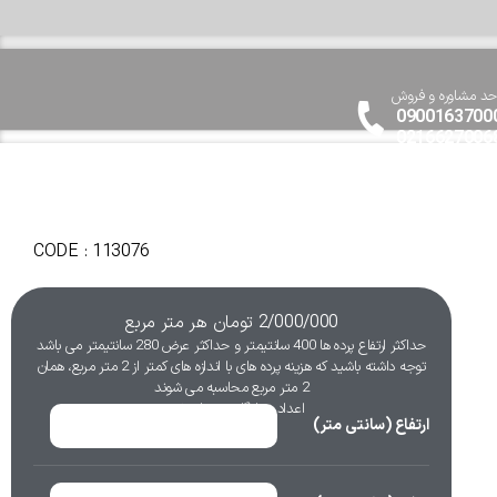
حد مشاوره و فروش
0900163700
0216627006
CODE : 113076
2/000/000
تومان
هر متر مربع
حداکثر ارتفاع پرده ها 400 سانتیمتر و حداکثر عرض 280 سانتیمتر می باشد
توجه داشته باشید که هزینه پرده های با اندازه های کمتر از 2 متر مربع، همان
2 متر مربع محاسبه می شوند
اعداد به انگلیسی وارد شوند
ارتفاع (سانتی متر)