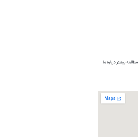
دسترسی سریع
دات محصولات منحصر به
صفحه اصلی
ا و پرده منازل به صورت
فروشگاه
 ایران می باشد، پرده
بلاگ
را وارد بازار کند.
درباره پرده مدرن
مطالعه بیشتر درباره ما
ارتباط باما
برندبوک
آدرس: قرچک ، شهرک صنعتی قرچک میدان صنعت ضلع 
شماره تماس: 09001637000
کلیه حقوق مادی و معنوی این وبسایت متعلق به پرده مدرن می
طراحی سایت
و
سئو
:
وب نگاران پارسه