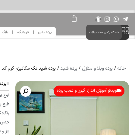
دسته بندی محصولات
پرده مدرن
فروشگاه
بلاگ
خانه
/
پرده ویلا و منازل
/
پرده شید
/ پرده شید تک مکانیزم کرم کد 113076
پرده
ویدئو آموزش اندازه گیری و نصب پرده
نوع پر
طرح پ
رنگ: ک
جنس پا
باز و 