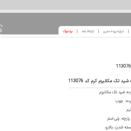
وا
0
درباره پرده مدرن
ارتباط باما
برندبوک
8
 شید تک مکانیزم کرم کد 113076
ده: شید تک مکانیزم
رده: چوب
رم
رچه: پلی استر
بسته شدن: بالارو