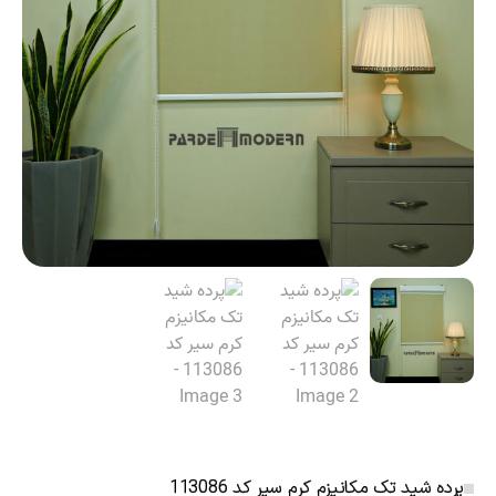
پرده شید تک مکانیزم کرم سیر کد 113086