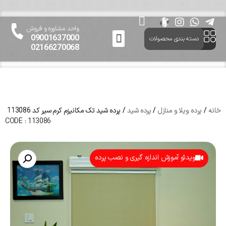
واحد مشاوره و فروش
09001637000
دسته بندی محصولات
02166270068
ارتباط باما
پرده مدرن
درباره پرده مدرن
خانه
/
پرده ویلا و منازل
/
پرده شید
/ پرده شید تک مکانیزم کرم سیر کد 113086
CODE : 113086
ویدئو آموزش اندازه گیری و نصب پرده