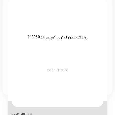
پرده شید سان اسکرین کرم سیر کد 113060
CODE : 113060
2/400/000
تومان