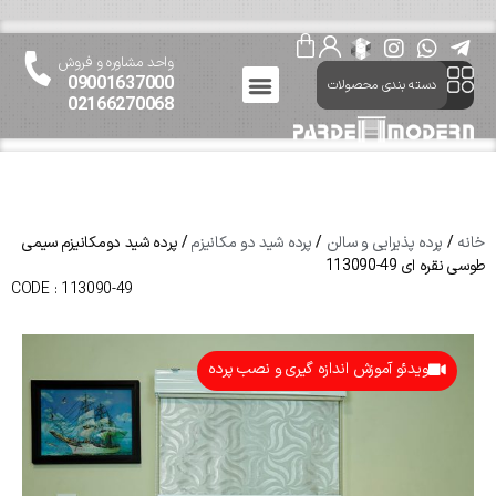
واحد مشاوره و فروش
09001637000
دسته بندی محصولات
02166270068
ارتباط باما
پرده مدرن
درباره پرده مدرن
خانه
/
پرده پذیرایی و سالن
/
پرده شید دو مکانیزم
/ پرده شید دومکانیزم سیمی
طوسی نقره ای 49-113090
CODE : 113090-49
ویدئو آموزش اندازه گیری و نصب پرده