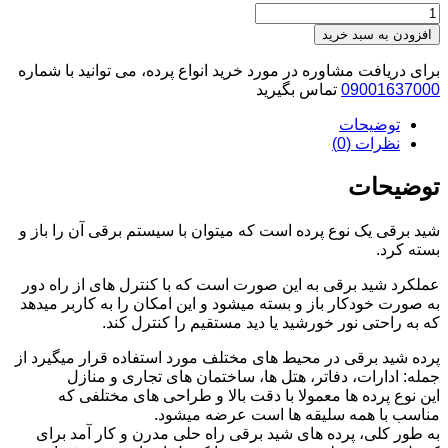
پرده
شید
افزودن به سبد خرید
دو
مکانیزم
برای دریافت مشاوره در مورد خرید انواع پرده، می توانید با شماره
میله
09001637000
تماس بگیرید
پهن
توضیحات
کرم
53-
نظرات (0)
113060
عدد
توضیحات
شید برقی یک نوع پرده است که میتوان با سیستم برقی آن را باز و
بسته کرد.
عملکرد شید برقی به این صورت است که با کنترل های از راه دور
به صورت خودکار باز و بسته میشود و این امکان را به کاربر میدهد
که به راحتی نور خورشید یا دید مستقیم را کنترل کند.
پرده شید برقی در محیط های مختلف مورد استفاده قرار میگیرد از
جمله: ادارات، دفاتر، هتل ها، ساختمان های تجاری و منازل
این نوع پرده ها معمولا با دقت بالا و طراحی های مختلفی که
مناسب با همه سلیقه ها است عرضه میشود.
به طور کلی، پرده های شید برقی راه حلی مدرن و کار آمد برای