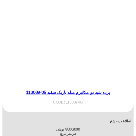
پرده شید دو مکانیزم میله باریک سفید 05-113089
CODE : 113089-05
اطلاعات بیشتر
4/000/000
تومان
هر متر مربع