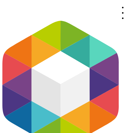
پرش
به
محتوا