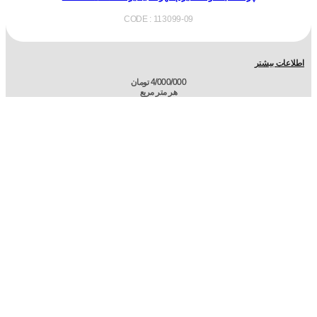
CODE : 113099-09
اطلاعات بیشتر
4/000/000
تومان
هر متر مربع