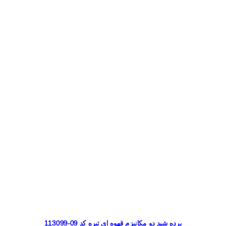
پرده شید دو مکانیزم قهوه ای تیره کد 09-113099