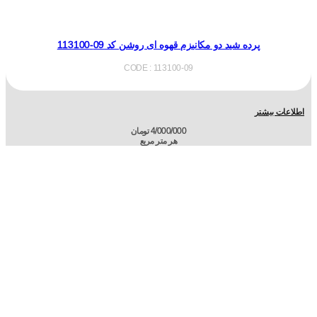
پرده شید دو مکانیزم قهوه ای روشن کد 09-113100
CODE : 113100-09
اطلاعات بیشتر
4/000/000
تومان
هر متر مربع