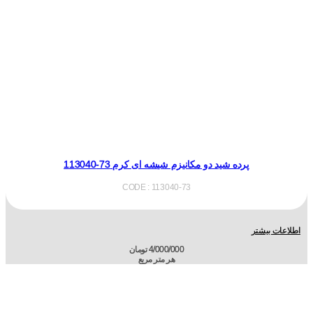
پرده شید دو مکانیزم شیشه ای کرم 73-113040
CODE : 113040-73
اطلاعات بیشتر
4/000/000
تومان
هر متر مربع