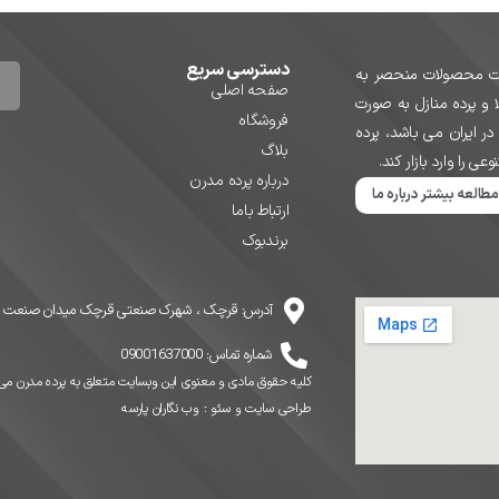
دسترسی سریع
دات محصولات منحصر به
صفحه اصلی
ا و پرده منازل به صورت
فروشگاه
 ایران می باشد، پرده
بلاگ
را وارد بازار کند.
درباره پرده مدرن
مطالعه بیشتر درباره ما
ارتباط باما
برندبوک
آدرس: قرچک ، شهرک صنعتی قرچک میدان صنعت ضلع 
شماره تماس: 09001637000
کلیه حقوق مادی و معنوی این وبسایت متعلق به پرده مدرن می
طراحی سایت
و
سئو
:
وب نگاران پارسه