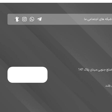
جنوبی میدان پلاک 147
 باشد