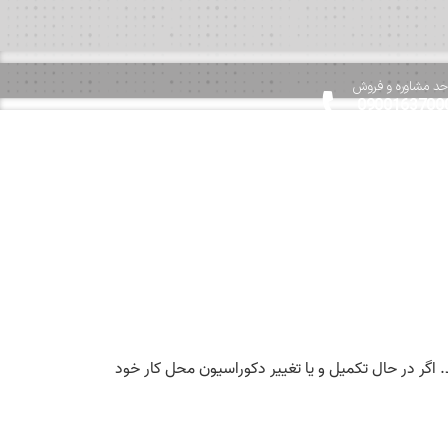
حد مشاوره و فروش
0900163700
0216627006
 اگر در حال تکمیل و یا تغییر دکوراسیون محل کار خود