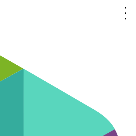
پرش
به
محتوا