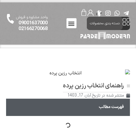
واحد مشاوره و فروش
09001637000
دسته بندی محصولات
02166270068
ارتباط باما
پرده مدرن
درباره پرده مدرن
راهنمای انتخاب رزین پرده
منتشر شده در تاریخ
آبان 17, 1403
فهرست مطالب