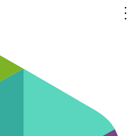
پرش
به
محتوا