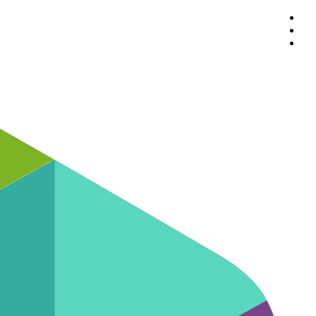
پرش
به
محتوا