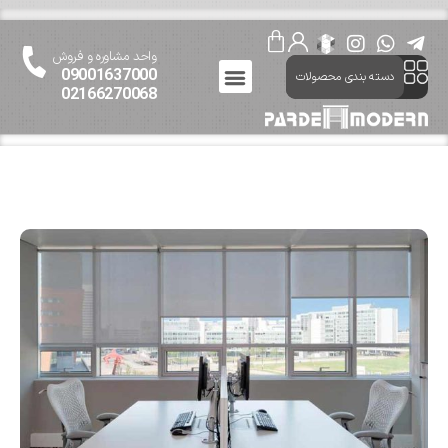
واحد مشاوره و فروش
09001637000
دسته بندی محصولات
02166270068
ارتباط باما
پرده مدرن
درباره پرده مدرن