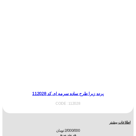
پرده زبرا طرح ساده سرمه ای کد 112028
CODE : 112028
اطلاعات بیشتر
2/000/000
تومان
هر متر مربع