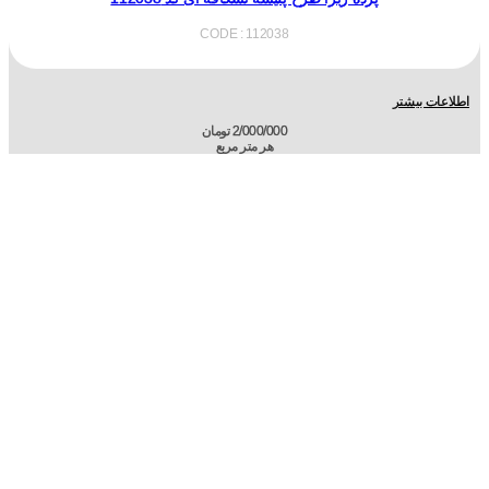
CODE : 112038
اطلاعات بیشتر
2/000/000
تومان
هر متر مربع