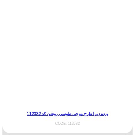
پرده زبرا طرح موجی طوسی روشن کد 112032
CODE : 112032