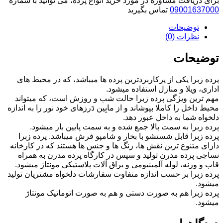
برای دریافت مشاوره در مورد خرید انواع پرده، می توانید با شماره
نسکافه
09001637000
تماس بگیرید
ای
توضیحات
کد
112015
نظرات (0)
عدد
توضیحات
پرده زبرا یکی از پرکاربردترین پرده ها میباشد، که در محیط های
اداری، ویلا و منازل استفاده میشود.
مهم ترین ویژگی پرده زبرا حالت شب و روزش است، که میتواند
محیط داخل را کاملا بپوشاند و از مابِین دَرزهای خود نور را به اندازه
دلخواه شما به داخل عبور دهد.
پرده زبرا به سمت بالا جمع شده و به سمت پایین باز میشود.
پرده زبرا قابل شستشو با بخار و شامپو فرش میباشد. پرده زبرا
دارای متنوع ترین نقش ها، رنگ ها و جنس ها هستند که در کارخانه
نساجی پرده مدرن تولید و سپس در کارگاه پرده مدرن به همراه
قاب و وزنه، لوله آلمینیومی و یراق آلات پلاستیکی مونتاژ میشود.
پرده زبرا بر حسب اندازه متفاوت سفارشات دلخواه مشتریان تولید
میشود.
پرده زبرا هم به صورت دستی و هم به صورت اتوماتیک مونتاژ
میشود.