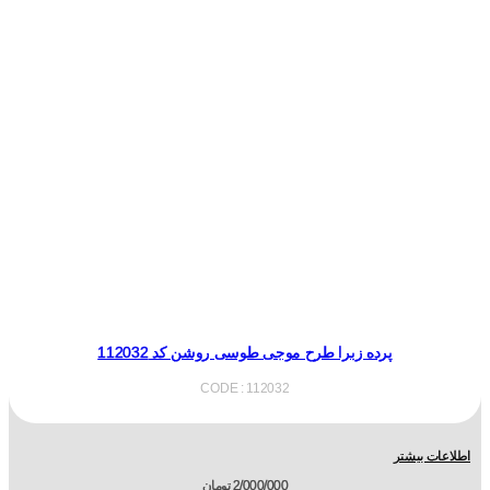
پرده زبرا طرح موجی طوسی روشن کد 112032
CODE : 112032
اطلاعات بیشتر
2/000/000
تومان