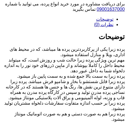
پلیسه
برای دریافت مشاوره در مورد خرید انواع پرده، می توانید با شماره
بژ
09001637000
تماس بگیرید
روشن
توضیحات
کد
112036
نظرات (0)
عدد
توضیحات
پرده زبرا یکی از پرکاربردترین پرده ها میباشد، که در محیط های
اداری، ویلا و منازل استفاده میشود.
مهم ترین ویژگی پرده زبرا حالت شب و روزش است، که میتواند
محیط داخل را کاملا بپوشاند و از مابِین دَرزهای خود نور را به اندازه
دلخواه شما به داخل عبور دهد.
پرده زبرا به سمت بالا جمع شده و به سمت پایین باز میشود.
پرده زبرا قابل شستشو با بخار و شامپو فرش میباشد. پرده زبرا
دارای متنوع ترین نقش ها، رنگ ها و جنس ها هستند که در کارخانه
نساجی پرده مدرن تولید و سپس در کارگاه پرده مدرن به همراه
قاب و وزنه، لوله آلمینیومی و یراق آلات پلاستیکی مونتاژ میشود.
پرده زبرا بر حسب اندازه متفاوت سفارشات دلخواه مشتریان تولید
میشود.
پرده زبرا هم به صورت دستی و هم به صورت اتوماتیک مونتاژ
میشود.