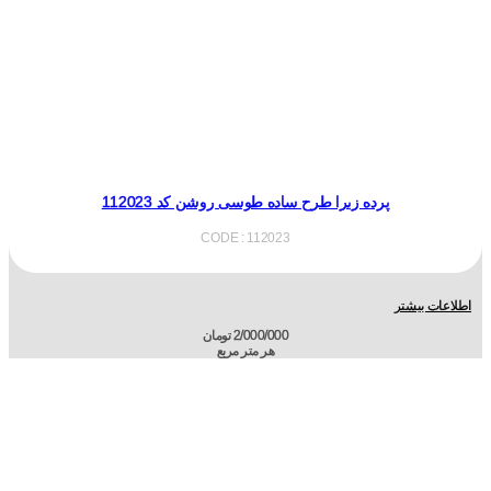
پرده زبرا طرح ساده طوسی روشن کد 112023
CODE : 112023
اطلاعات بیشتر
2/000/000
تومان
هر متر مربع