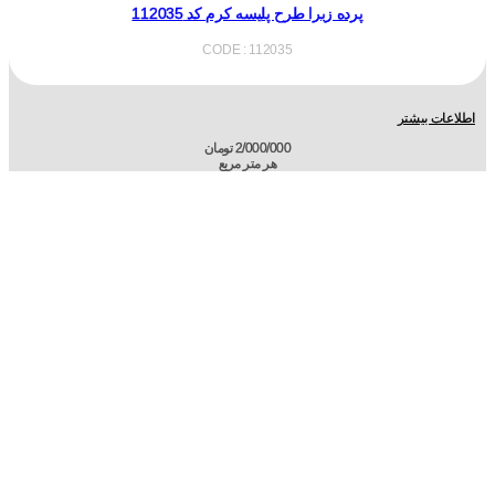
پرده زبرا طرح پلیسه کرم کد 112035
CODE : 112035
اطلاعات بیشتر
2/000/000
تومان
هر متر مربع