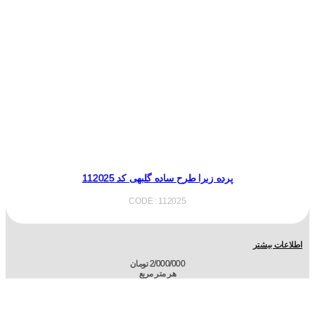
پرده زبرا طرح ساده گلبهی کد 112025
CODE : 112025
اطلاعات بیشتر
2/000/000
تومان
هر متر مربع