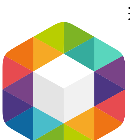
پرش
به
محتوا