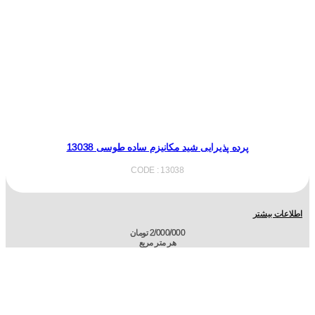
پرده پذیرایی شید مکانیزم ساده طوسی 13038
CODE : 13038
اطلاعات بیشتر
2/000/000
تومان
هر متر مربع