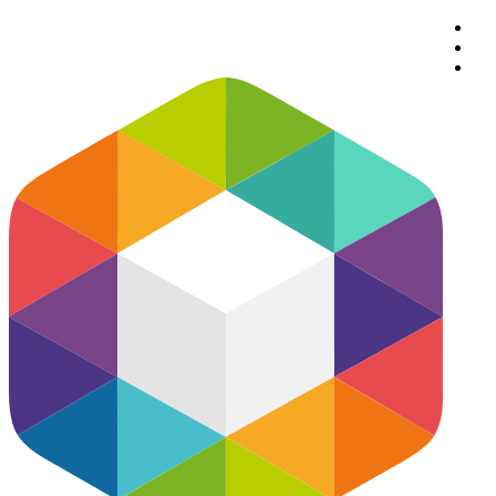
پرش
به
محتوا