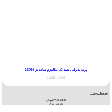
پرده پذیرایی شید تک مکانیزم ساده بژ 13095
CODE : 13095
اطلاعات بیشتر
2/000/000
تومان
هر متر مربع