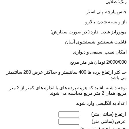
رنگ: طلایی
جنس پارچه: پلی استر
باز و بسته شدن: بالارو
موتورایز شدن: دارد ( در صورت سفارش)
قابلیت شستشو: شستشوی آسان
امکان نصب: سقفی و دیواری
2/000/000
تومان
هر متر مربع
حداکثر ارتفاع پرده ها 400 سانتیمتر و حداکثر عرض 280 سانتیمتر
می باشد
توجه داشته باشید که هزینه پرده های با اندازه های کمتر از 2 متر
مربع، همان 2 متر مربع محاسبه می شوند
اعداد به انگلیسی وارد شوند
ارتفاع (سانتی متر)
عرض (سانتی متر)
جمع مساحت (متر مربع)