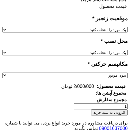
قیمت محصول
موقعیت زنجیر
*
محل نصب
*
مکانیسم حرکتی
*
قیمت محصول:
2/000/000
تومان
مجموع آپشن ها:
مجموع سفارش:
پرده
پذیرایی
افزودن به سبد خرید
شید
تک
برای دریافت مشاوره در مورد خرید انواع پرده، می توانید با شماره
مکانیزم
09001637000
تماس بگیرید