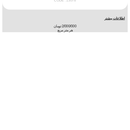
CODE : 13078
اطلاعات بیشتر
2/000/000
تومان
هر متر مربع