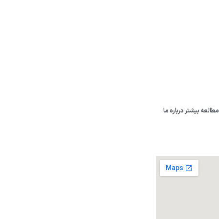
دسترسی سریع
دات محصولات منحصر به
صفحه اصلی
ا و پرده منازل به صورت
فروشگاه
 ایران می باشد، پرده
بلاگ
را وارد بازار کند.
درباره پرده مدرن
مطالعه بیشتر درباره ما
ارتباط باما
برندبوک
آدرس: قرچک ، شهرک صنعتی قرچک میدان صنعت ضلع 
شماره تماس: 09001637000
کلیه حقوق مادی و معنوی این وبسایت متعلق به پرده مدرن می
طراحی سایت
و
سئو
:
وب نگاران پارسه