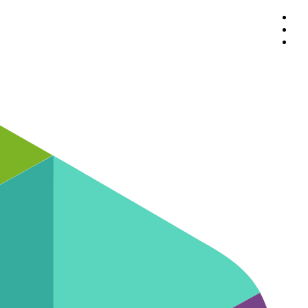
پرش
به
محتوا